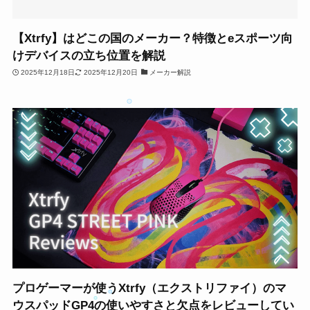
最新記事
【Xtrfy】はどこの国のメーカー？特徴とeスポーツ向
けデバイスの立ち位置を解説
製品レビュー
2025年12月18日
2025年12月20日
メーカー解説
おすすめ製品・比較
使い方・設定ガイド
不具合・トラブル対策
ニュース・新製品情報
プロゲーマーが使うXtrfy（エクストリファイ）のマ
ウスパッドGP4の使いやすさと欠点をレビューしてい