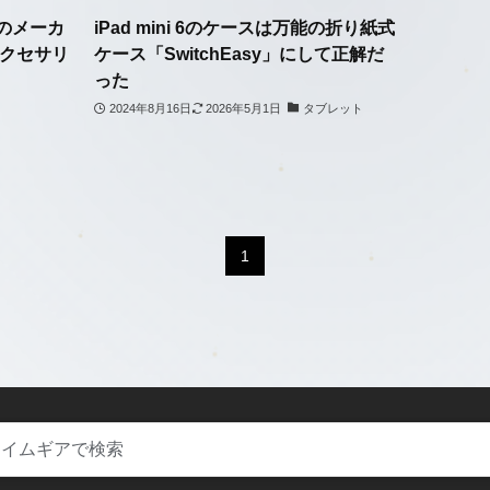
使い方・設定ガイド
国のメーカ
iPad mini 6のケースは万能の折り紙式
アクセサリ
ケース「SwitchEasy」にして正解だ
った
不具合・トラブル対策
2024年8月16日
2026年5月1日
タブレット
ニュース・新製品情報
1
お問い合わせ