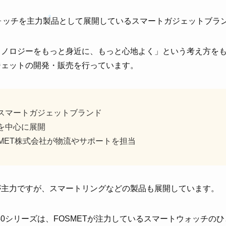
不具合・トラブル対策
ウォッチを主力製品として展開しているスマートガジェットブラ
クノロジーをもっと身近に、もっと心地よく」という考え方を
ニュース・新製品情報
ジェットの開発・販売を行っています。
お問い合わせ
スマートガジェットブランド
を中心に展開
SMET株式会社が物流やサポートを担当
が主力ですが、スマートリングなどの製品も展開しています。
40シリーズは、FOSMETが注力しているスマートウォッチの