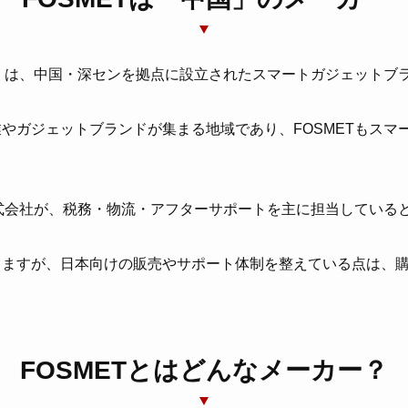
ト）は、中国・深センを拠点に設立されたスマートガジェットブ
やガジェットブランドが集まる地域であり、FOSMETもスマ
最新記事
製品レビュー
株式会社が、税務・物流・アフターサポートを主に担当している
りますが、日本向けの販売やサポート体制を整えている点は、
おすすめ製品・比較
使い方・設定ガイド
FOSMETとはどんなメーカー？