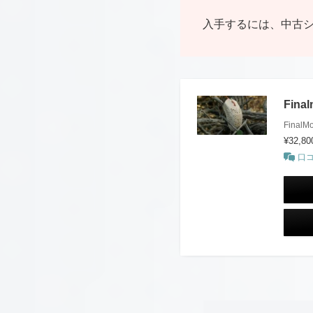
入手するには、中古
Fina
FinalM
¥32,8
口