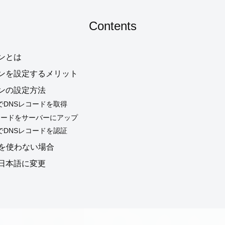
Contents
ンとは
最新記事
ンを設定するメリット
ンの設定方法
kyでDNSレコードを取得
製品レビュー
コードをサーバーにアップ
kyでDNSレコードを認証
elを使わない場合
おすすめ製品・比較
日本語に変更
使い方・設定ガイド