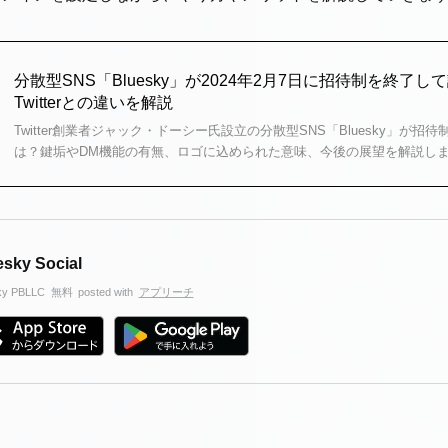
分散型SNS「Bluesky」が2024年2月7日に招待制を終了
Twitterとの違いを解説
Twitter創業者ジャック・ドーシー氏設立の分散型SNS「Bluesky」が招待制
は？鍵垢やDM機能の有無、ロゴに込められた意味、今後の展望を解説し
esky Social
ky PBLLC
無料
posted with
アプリーチ