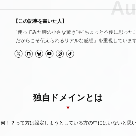
不具合・トラブル対策
【この記事を書いた人】
ニュース・新製品情報
"使ってみた時の小さな驚き"や"ちょっと不便に思った
だからこそ伝えられるリアルな感想」を重視していま
お問い合わせ
独自ドメインとは
て何！？って方は設定しようとしている方の中にはいないと思