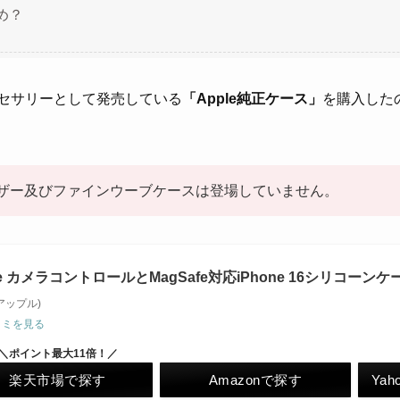
め？
クセサリーとして発売している
「Apple純正ケース」
を購入した
。
ではレザー及びファインウーブケースは登場していません。
e カメラコントロールとMagSafe対応iPhone 16シリコーンケース – ブ
(アップル)
コミを見る
＼ポイント最大11倍！／
楽天市場で探す
Amazonで探す
Ya